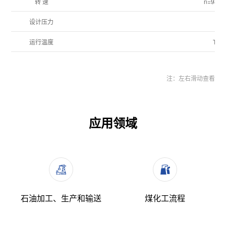
转 速
n=980、
设计压力
运行温度
T=-
应用领域
石油加工、生产和输送
煤化工流程