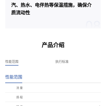
汽、热水、电伴热等保温措施，确保介
质流动性
08
产品介绍
性能范围
执行标准
性能范围
流 量
Q=
扬 程
H